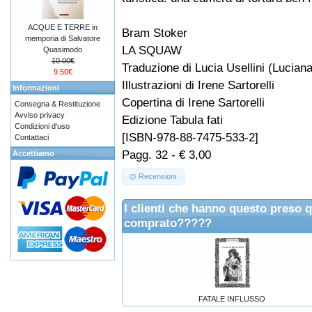
ACQUE E TERRE in
Bram Stoker
memporia di Salvatore
LA SQUAW
Quasimodo
10.00€
Traduzione di Lucia Usellini (Lucian
9.50€
Illustrazioni di Irene Sartorelli
Informazioni
Copertina di Irene Sartorelli
Consegna & Restituzione
Avviso privacy
Edizione Tabula fati
Condizioni d'uso
[ISBN-978-88-7475-533-2]
Contattaci
Pagg. 32 - € 3,00
Accettiamo
Recensioni
I clienti che hanno questo preso 
comprato?????
FATALE INFLUSSO