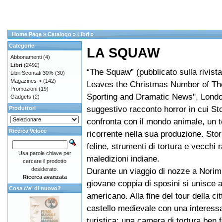
Home Page
»
Catalogo
»
Libri
»
Categorie
LA SQUAW
Abbonamenti
(4)
Libri
(2492)
“The Squaw” (pubblicato sulla rivista
Libri Scontati 30%
(30)
Magazines->
(142)
Leaves the Christmas Number of The
Promozioni
(19)
Sporting and Dramatic News", Londo
Gadgets
(2)
suggestivo racconto horror in cui St
Produttori
confronta con il mondo animale, un 
Ricerca Veloce
ricorrente nella sua produzione. Stor
feline, strumenti di tortura e vecchi r
Usa parole chiave per
maledizioni indiane.
cercare il prodotto
desiderato.
Durante un viaggio di nozze a Norim
Ricerca avanzata
giovane coppia di sposini si unisce a
Cosa c'e' di nuovo?
americano. Alla fine del tour della cit
castello medievale con una interessa
turistica: una camera di tortura ben fo