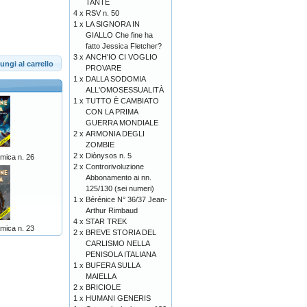
TANTE
4 x
RSV n. 50
1 x
LA SIGNORA IN
GIALLO Che fine ha
fatto Jessica Fletcher?
3 x
ANCH'IO CI VOGLIO
ungi al carrello
PROVARE
1 x
DALLA SODOMIA
ALL'OMOSESSUALITÀ
1 x
TUTTO È CAMBIATO
CON LA PRIMA
GUERRA MONDIALE
2 x
ARMONIA DEGLI
ZOMBIE
2 x
Diònysos n. 5
mica n. 26
2 x
Controrivoluzione
Abbonamento ai nn.
125/130 (sei numeri)
1 x
Bérénice N° 36/37 Jean-
Arthur Rimbaud
4 x
STAR TREK
mica n. 23
2 x
BREVE STORIA DEL
CARLISMO NELLA
PENISOLA ITALIANA
1 x
BUFERA SULLA
MAIELLA
2 x
BRICIOLE
1 x
HUMANI GENERIS