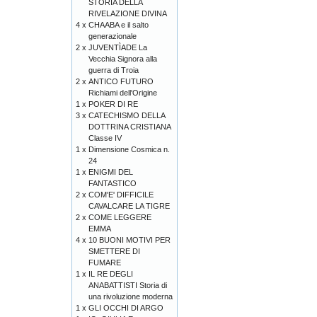
STORIA DELLA
RIVELAZIONE DIVINA
4 x
CHAABA e il salto
generazionale
2 x
JUVENTÌADE La
Vecchia Signora alla
guerra di Troia
2 x
ANTICO FUTURO
Richiami dell'Origine
1 x
POKER DI RE
3 x
CATECHISMO DELLA
DOTTRINA CRISTIANA
Classe IV
1 x
Dimensione Cosmica n.
24
1 x
ENIGMI DEL
FANTASTICO
2 x
COM'E' DIFFICILE
CAVALCARE LA TIGRE
2 x
COME LEGGERE
EMMA
4 x
10 BUONI MOTIVI PER
SMETTERE DI
FUMARE
1 x
IL RE DEGLI
ANABATTISTI Storia di
una rivoluzione moderna
1 x
GLI OCCHI DI ARGO