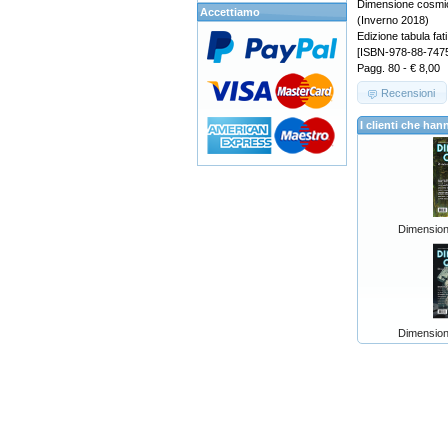
Dimensione cosmic
Accettiamo
(Inverno 2018)
Edizione tabula fati
[ISBN-978-88-747
Pagg. 80 - € 8,00
Recensioni
I clienti che h
Dimension
Dimension