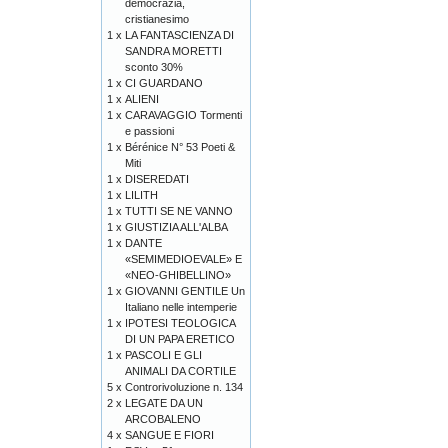
democrazia,
cristianesimo
1 x
LA FANTASCIENZA DI
SANDRA MORETTI
sconto 30%
1 x
CI GUARDANO
1 x
ALIENI
1 x
CARAVAGGIO Tormenti
e passioni
1 x
Bérénice N° 53 Poeti &
Miti
1 x
DISEREDATI
1 x
LILITH
1 x
TUTTI SE NE VANNO
1 x
GIUSTIZIA ALL'ALBA
1 x
DANTE
«SEMIMEDIOEVALE» E
«NEO-GHIBELLINO»
1 x
GIOVANNI GENTILE Un
Italiano nelle intemperie
1 x
IPOTESI TEOLOGICA
DI UN PAPA ERETICO
1 x
PASCOLI E GLI
ANIMALI DA CORTILE
5 x
Controrivoluzione n. 134
2 x
LEGATE DA UN
ARCOBALENO
4 x
SANGUE E FIORI