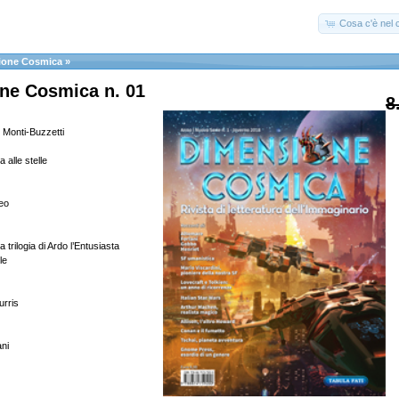
Cosa c'è nel c
ione Cosmica
»
ne Cosmica n. 01
8
. Monti-Buzzetti
 alle stelle
eo
a trilogia di Ardo l’Entusiasta
le
urris
ani