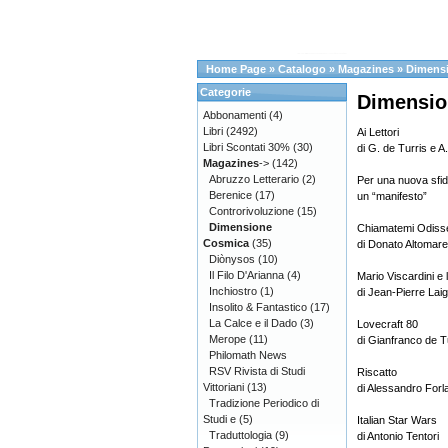
Home Page
»
Catalogo
»
Magazines
»
Dimens
Categorie
Dimensio
Abbonamenti
(4)
Libri
(2492)
Ai Lettori
Libri Scontati 30%
(30)
di G. de Turris e A
Magazines
->
(142)
Abruzzo Letterario
(2)
Per una nuova sfida
Berenice
(17)
un “manifesto”
Controrivoluzione
(15)
Dimensione
Chiamatemi Odiss
Cosmica
(35)
di Donato Altomare
Diònysos
(10)
Il Filo D'Arianna
(4)
Mario Viscardini e l
Inchiostro
(1)
di Jean-Pierre Laig
Insolito & Fantastico
(17)
La Calce e il Dado
(3)
Lovecraft 80
Merope
(11)
di Gianfranco de T
Philomath News
RSV Rivista di Studi
Riscatto
Vittoriani
(13)
di Alessandro Forl
Tradizione Periodico di
Studi e
(5)
Italian Star Wars
Traduttologia
(9)
di Antonio Tentori