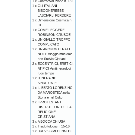
1 x
Controrivoluzione n. 132
1 x
GLI ITALIANI
BISOGNEREBBE
LASCIARLI PERDERE
1 x
Dimensione Cosmica n.
01
1 x
COME LEGGERE
ROBINSON CRUSOE
1 x
UN GIALLO TROPPO
COMPLICATO
1 x
UN ANONIMO TRA LE
NOTE Viaggio musicale
con Stelvio Cipriani
2 x
ECCENTRICI, ERETICI,
ATIPICI Venti necrologi
fuori tempo
1 x
ITINERARIO
SPIRITUALE
1 x
IL BEATO LORENZINO
DA MAROSTICA nella
Storia e nel Culto
2 x
I PROTESTANTI
DISTRUTTORI DELLA
RELIGIONE
CRISTIANA
3 x
A BOCCA CHIUSA
1 x
Traduttologia n. 15-16
1 x
BREVISSIMI CENNI DI