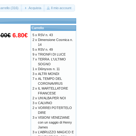
arrello (316)
Acquista
Il mio account
Carrello
.00€
6.80€
5 x
RSV n. 43
2 x
Dimensione Cosmica n.
14
5 x
RSV n. 49
9 x
TRIONFI DI LUCE
7 x
TERRA. L'ULTIMO
SOGNO
1 x
Diònysos n. 11
3 x
ALTRI MONDI
7 x
AL TEMPO DEL
CORONAVIRUS
2 x
IL MARTELLATORE
FRANCESE
2 x
UN'ALBA PER NOI
3 x
CALVINO
2 x
VORREI POTERTELO
DIRE
3 x
VISIONI VENEZIANE
con un saggio di Henry
James
3 x
L’ABRUZZO MAGICO E