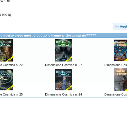
a n. 01
5-920-0]
Aggi
anno questo preso quest prodotto lo hanno anche comprato?????
e Cosmica n. 22
Dimensione Cosmica n. 27
Dimensione Cos
e Cosmica n. 25
Dimensione Cosmica n. 24
Dimensione Cos