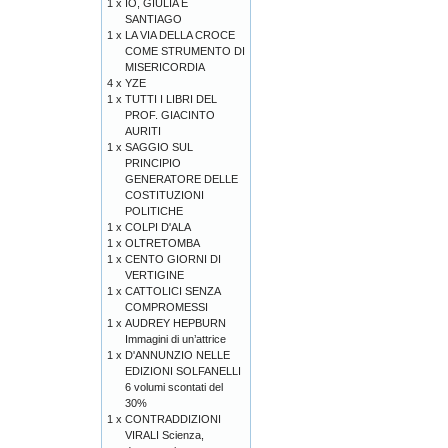
1 x
IO, GIULIA E
SANTIAGO
1 x
LA VIA DELLA CROCE
COME STRUMENTO DI
MISERICORDIA
4 x
YZE
1 x
TUTTI I LIBRI DEL
PROF. GIACINTO
AURITI
1 x
SAGGIO SUL
PRINCIPIO
GENERATORE DELLE
COSTITUZIONI
POLITICHE
1 x
COLPI D'ALA
1 x
OLTRETOMBA
1 x
CENTO GIORNI DI
VERTIGINE
1 x
CATTOLICI SENZA
COMPROMESSI
1 x
AUDREY HEPBURN
Immagini di un’attrice
1 x
D'ANNUNZIO NELLE
EDIZIONI SOLFANELLI
6 volumi scontati del
30%
1 x
CONTRADDIZIONI
VIRALI Scienza,