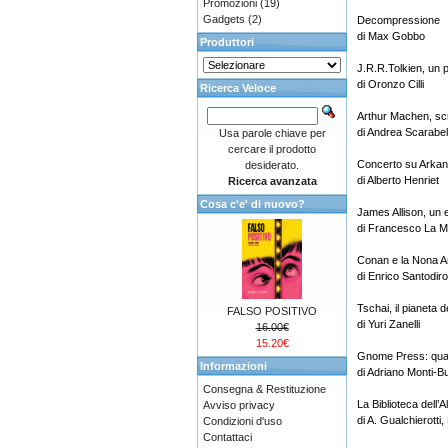
Promozioni
(19)
Gadgets
(2)
Decompressione
di Max Gobbo
Produttori
J.R.R.Tolkien, un p
di Oronzo Cilli
Ricerca Veloce
Arthur Machen, scr
di Andrea Scarabell
Usa parole chiave per
cercare il prodotto
Concerto su Arka
desiderato.
di Alberto Henriet
Ricerca avanzata
Cosa c'e' di nuovo?
James Allison, un 
di Francesco La 
Conan e la Nona A
di Enrico Santodir
Tschai, il pianeta d
FALSO POSITIVO
di Yuri Zanelli
16.00€
15.20€
Gnome Press: quand
Informazioni
di Adriano Monti-Bu
Consegna & Restituzione
La Biblioteca dell’A
Avviso privacy
di A. Gualchierotti
Condizioni d'uso
Contattaci