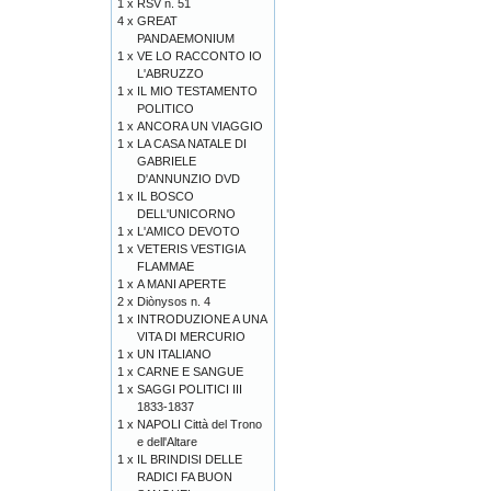
1 x
RSV n. 51
4 x
GREAT
PANDAEMONIUM
1 x
VE LO RACCONTO IO
L'ABRUZZO
1 x
IL MIO TESTAMENTO
POLITICO
1 x
ANCORA UN VIAGGIO
1 x
LA CASA NATALE DI
GABRIELE
D'ANNUNZIO DVD
1 x
IL BOSCO
DELL'UNICORNO
1 x
L'AMICO DEVOTO
1 x
VETERIS VESTIGIA
FLAMMAE
1 x
A MANI APERTE
2 x
Diònysos n. 4
1 x
INTRODUZIONE A UNA
VITA DI MERCURIO
1 x
UN ITALIANO
1 x
CARNE E SANGUE
1 x
SAGGI POLITICI III
1833-1837
1 x
NAPOLI Città del Trono
e dell'Altare
1 x
IL BRINDISI DELLE
RADICI FA BUON