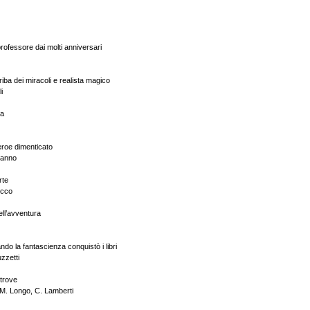
rofessore dai molti anniversari
iba dei miracoli e realista magico
i
na
eroe dimenticato
Manno
rte
occo
ell’avventura
o la fantascienza conquistò i libri
zzetti
ltrove
, M. Longo, C. Lamberti