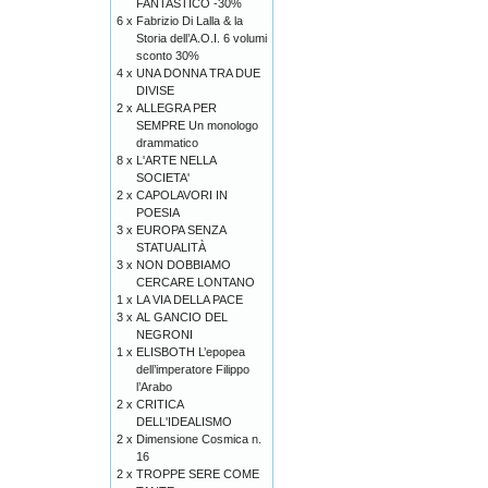
FANTASTICO -30%
6 x
Fabrizio Di Lalla & la
Storia dell’A.O.I. 6 volumi
sconto 30%
4 x
UNA DONNA TRA DUE
DIVISE
2 x
ALLEGRA PER
SEMPRE Un monologo
drammatico
8 x
L'ARTE NELLA
SOCIETA'
2 x
CAPOLAVORI IN
POESIA
3 x
EUROPA SENZA
STATUALITÀ
3 x
NON DOBBIAMO
CERCARE LONTANO
1 x
LA VIA DELLA PACE
3 x
AL GANCIO DEL
NEGRONI
1 x
ELISBOTH L’epopea
dell’imperatore Filippo
l’Arabo
2 x
CRITICA
DELL'IDEALISMO
2 x
Dimensione Cosmica n.
16
2 x
TROPPE SERE COME