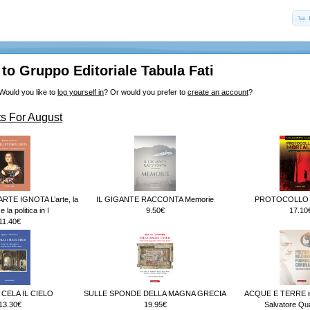
o Gruppo Editoriale Tabula Fati
Would you like to
log yourself in
? Or would you prefer to
create an account
?
s For August
RTE IGNOTA L’arte, la
IL GIGANTE RACCONTA Memorie
PROTOCOLLO
 la politica in I
9.50€
17.10
11.40€
 CELA IL CIELO
SULLE SPONDE DELLA MAGNA GRECIA
ACQUE E TERRE in
13.30€
19.95€
Salvatore Qu