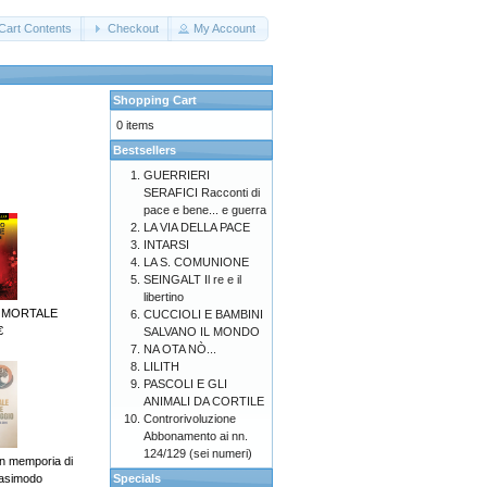
Cart Contents
Checkout
My Account
Shopping Cart
0 items
Bestsellers
GUERRIERI
SERAFICI Racconti di
pace e bene... e guerra
LA VIA DELLA PACE
INTARSI
LA S. COMUNIONE
SEINGALT Il re e il
libertino
 MORTALE
CUCCIOLI E BAMBINI
€
SALVANO IL MONDO
NA OTA NÒ...
LILITH
PASCOLI E GLI
ANIMALI DA CORTILE
Controrivoluzione
Abbonamento ai nn.
124/129 (sei numeri)
 memporia di
asimodo
Specials