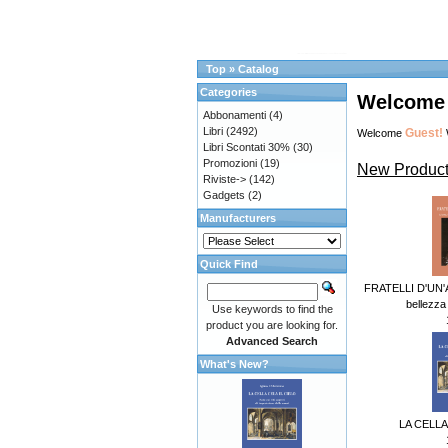
Top
»
Catalog
Categories
Welcome t
Abbonamenti
(4)
Libri
(2492)
Guest!
Welcome
Libri Scontati 30%
(30)
Promozioni
(19)
New Product
Riviste->
(142)
Gadgets
(2)
Manufacturers
Quick Find
FRATELLI D'UN'A
bellezza e
Use keywords to find the
product you are looking for.
Advanced Search
What's New?
LA CELLA