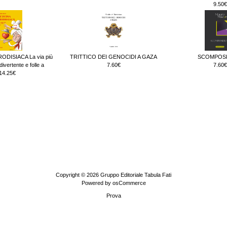
9.50€
ODISIACA La via più
TRITTICO DEI GENOCIDI A GAZA
SCOMPOSI
ivertente e folle a
7.60€
7.60€
14.25€
Copyright © 2026
Gruppo Editoriale Tabula Fati
Powered by
osCommerce
Prova