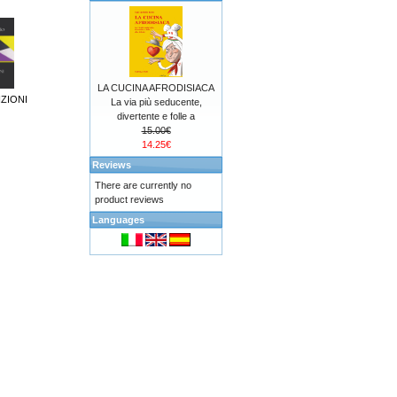
LA CUCINA AFRODISIACA
ZIONI
La via più seducente,
divertente e folle a
15.00€
14.25€
Reviews
There are currently no
product reviews
Languages