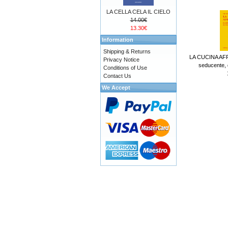
LA CELLA CELA IL CIELO
14.00€
13.30€
Information
Shipping & Returns
LA CUCINA AFR
Privacy Notice
seducente, d
Conditions of Use
Contact Us
We Accept